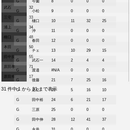
G
今薗
8
0
0
0
0
武石
32
G
小松
9
0
0
0
0
三宅
33
G
樋口
10
11
32
25
3
浦上
34
G
沖
11
0
0
0
0
橋口
48
G
春田
12
0
0
0
0
本田
50
G
チェ
13
10
29
15
2
田中良
55
G
武石一
14
2
4
4
0
原田孝
71
G
渡邉
#N/A
0
0
0
0
原田幸
17
G
後藤
21
7
25
16
1
31 件中 1 から 31 まで表示
G
足立
23
5
16
10
1
G
田中裕
24
6
21
17
1
G
三原
25
0
0
0
0
G
田中伸
28
12
41
37
9
G
永井
31
0
0
0
0