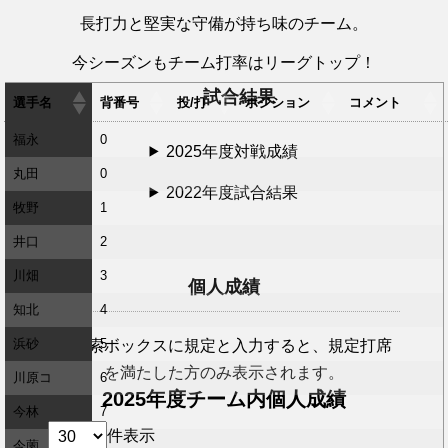
長打力と堅実な守備が持ち味のチーム。
今シーズンもチーム打率はリーグトップ！
試合結果
選手名
背番号
投/打
ポジション
コメント
福永
0
2025年度対戦成績
丸田
0
2022年度試合結果
牧野
1
井口
2
川畑
3
個人成績
知北
4
浜砂
5
※検索ボックスに規定と入力すると、規定打席
を満たした方のみ表示されます。
川原コ
6
2025年度チーム内個人成績
今林
7
件表示
今薗
8