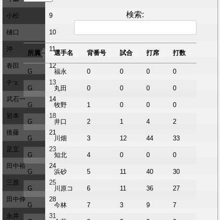
検索:
小松
9
樋口
10
沖
11
所属
選手名
背番号
試合
打席
打数
安打
春田
12
所属
選手名
背番号
試合
打席
打数
安打
G
福永
0
0
0
0
0
チェ
13
G
丸田
0
0
0
0
0
武石一
14
G
牧野
1
0
0
0
0
岩本
18
G
井口
2
1
4
2
1
後藤
21
G
川畑
3
12
44
33
13
足立
23
G
知北
4
0
0
0
0
田中裕
24
G
浜砂
5
11
40
30
8
三原
25
G
川原コ
6
11
36
27
2
田中伸
28
G
今林
7
3
9
7
1
永井
31